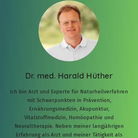
Dr. med. Harald Hüther
Ich bin Arzt und Experte für Naturheilverfahren
mit Schwerpunkten in Prävention,
Ernährungsmedizin, Akupunktur,
Vitalstoffmedizin, Homöopathie und
Neuraltherapie. Neben meiner langjährigen
Erfahrung als Arzt und meiner Tätigkeit als