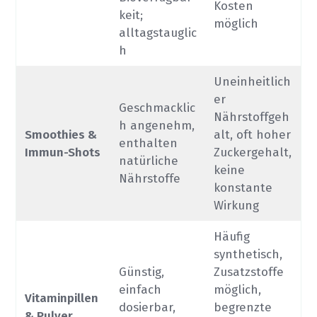
Kosten
keit;
möglich
alltagstauglic
h
Uneinheitlich
er
Geschmacklic
Nährstoffgeh
h angenehm,
Smoothies &
alt, oft hoher
enthalten
Immun-Shots
Zuckergehalt,
natürliche
keine
Nährstoffe
konstante
Wirkung
Häufig
synthetisch,
Günstig,
Zusatzstoffe
einfach
möglich,
Vitaminpillen
dosierbar,
begrenzte
& Pulver