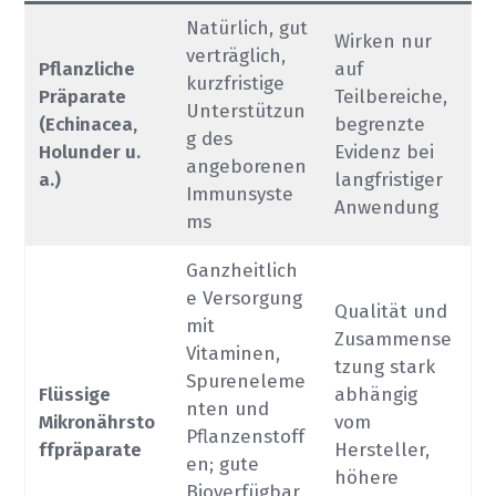
Natürlich, gut
Wirken nur
verträglich,
Pflanzliche
auf
kurzfristige
Präparate
Teilbereiche,
Unterstützun
(Echinacea,
begrenzte
g des
Holunder u.
Evidenz bei
angeborenen
a.)
langfristiger
Immunsyste
Anwendung
ms
Ganzheitlich
e Versorgung
Qualität und
mit
Zusammense
Vitaminen,
tzung stark
Spureneleme
Flüssige
abhängig
nten und
Mikronährsto
vom
Pflanzenstoff
ffpräparate
Hersteller,
en; gute
höhere
Bioverfügbar