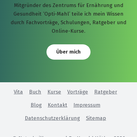
Mitgründer des Zentrums für Ernährung und
Gesundheit ‘Opti-Mahl’ teile ich mein Wissen
durch Fachvorträge, Schulungen, Ratgeber und
Online-Kurse.
Über mich
Vita
Buch
Kurse
Vorträge
Ratgeber
Blog
Kontakt
Impressum
Datenschutzerklärung
Sitemap