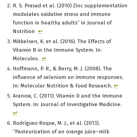
Zusatzstoffe, deren Nutzen für die
und Ergänzung zu sehen, nicht als Ersatz für
R. S. Prasad et al. (2010) Zinc supplementation
Immunfunktion begrenzt ist.
ein durchdachtes Mikronährstoffpräparat.
modulates oxidative stress and immune
function in healthy adults“ in Journal of
Nutrition
↩︎
Mikkelsen, K. et al. (2016). The Effects of
Vitamin B in the Immune System. In:
Molecules.
↩︎
Hoffmann, P. R., & Berry, M. J. (2008). The
influence of selenium on immune responses.
In: Molecular Nutrition & Food Research.
↩︎
Aranow, C. (2011). Vitamin D and the Immune
System. In: Journal of Investigative Medicine.
↩︎
Rodríguez-Roque, M. J., et al. (2013).
“Pasteurization of an orange juice–milk