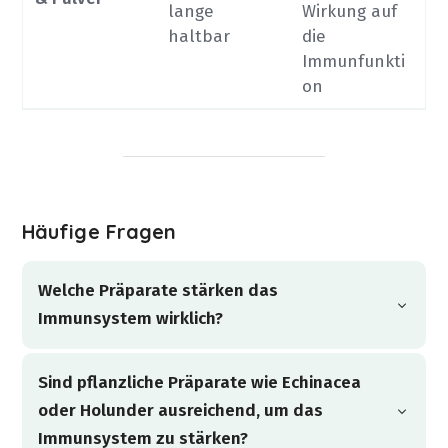
lange
Wirkung auf
haltbar
die
Immunfunkti
on
Häufige Fragen
Welche Präparate stärken das
Immunsystem wirklich?
Sind pflanzliche Präparate wie Echinacea
Ein starkes Immunsystem braucht nicht
oder Holunder ausreichend, um das
maximale Aktivierung, sondern Balance aller
Immunsystem zu stärken?
Abwehrmechanismen. Pflanzliche Präparate