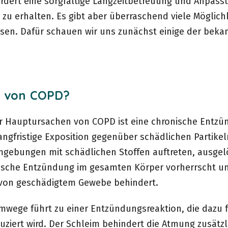
ordert eine sorgfältige Langzeitbetreuung und Anpass
zu erhalten. Es gibt aber überraschend viele Möglichk
ussen. Dafür schauen wir uns zunächst einige der bek
n von COPD?
r Hauptursachen von COPD ist eine chronische Entz
langfristige Exposition gegenüber schädlichen Partike
gebungen mit schädlichen Stoffen auftreten, ausgelöst
onische Entzündung im gesamten Körper vorherrscht 
n von geschädigtem Gewebe behindert.
mwege führt zu einer Entzündungsreaktion, die dazu f
iert wird. Der Schleim behindert die Atmung zusätzl