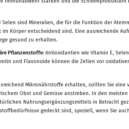
 die Immunabwehr stärken und die Schleimproduktion 
elen sind Mineralien, die für die Funktion der Ate
ht im Körper entscheidend sind. Eine ausreichende Au
ege gesund zu erhalten.
äre Pflanzenstoffe:
Antioxidantien wie Vitamin E, Sele
rotin und Flavonoide können die Zellen vor oxidative
usreichend Mikronährstoffe erhalten, sollten Sie eine
frischem Obst und Gemüse anstreben. In den meisten F
türlichen Nahrungsergänzungsmittels in Betracht ge
rstoffbedürfnisse gedeckt sind, speziell, wenn Sie a