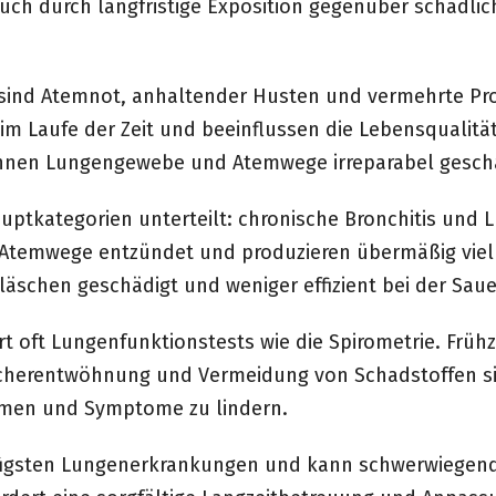
uch durch langfristige Exposition gegenüber schädlic
ind Atemnot, anhaltender Husten und vermehrte Pro
 Laufe der Zeit und beeinflussen die Lebensqualität
 können Lungengewebe und Atemwege irreparabel gesc
Hauptkategorien unterteilt: chronische Bronchitis un
ie Atemwege entzündet und produzieren übermäßig vie
chen geschädigt und weniger effizient bei der Sau
t oft Lungenfunktionstests wie die Spirometrie. Früh
cherentwöhnung und Vermeidung von Schadstoffen s
samen und Symptome zu lindern.
äufigsten Lungenerkrankungen und kann schwerwiegen