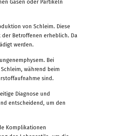
hen Gasen oder Partikeln
duktion von Schleim. Diese
 der Betroffenen erheblich. Da
hädigt werden.
d Lungenemphysem. Bei
l Schleim, während beim
erstoffaufnahme sind.
zeitige Diagnose und
ind entscheidend, um den
de Komplikationen